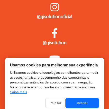
@qisolutionoficial
@qisolution
Usamos cookies para melhorar sua experiência
QI Solution
Utilizamos cookies e tecnologias semelhantes para medir
acessos, analisar o desempenho das campanhas e
personalizar anúncios de acordo com sua navegação.
Você pode aceitar ou rejeitar os cookies não essenciais.
QI SOLUTION GROUP SERVICOS DE
Saiba mais
.
INFORMATICA LTDA
Rejeitar
Aceitar