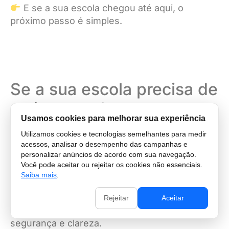
E se a sua escola chegou até aqui, o
próximo passo é simples.
Se a sua escola precisa de
mais controle para
Usamos cookies para melhorar sua experiência
crescer, o próximo passo
Utilizamos cookies e tecnologias semelhantes para medir
é simples
acessos, analisar o desempenho das campanhas e
personalizar anúncios de acordo com sua navegação.
Você pode aceitar ou rejeitar os cookies não essenciais.
A QI Solution foi criada para escolas
Saiba mais
.
particulares que já superaram a fase do
improviso e agora precisam de uma estrutura
Rejeitar
Aceitar
mais sólida para operar com previsibilidade,
segurança e clareza.